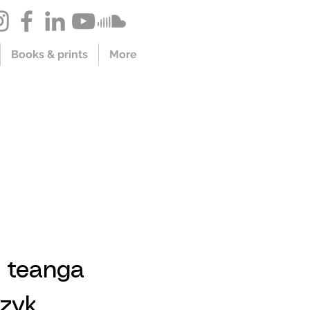
Books & prints
More
 teanga
ęzyk