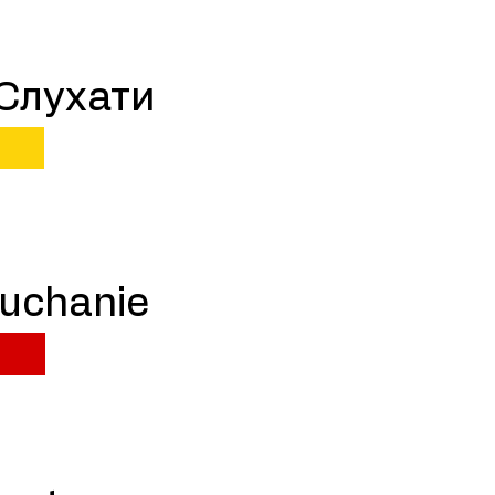
 Слухати
łuchanie