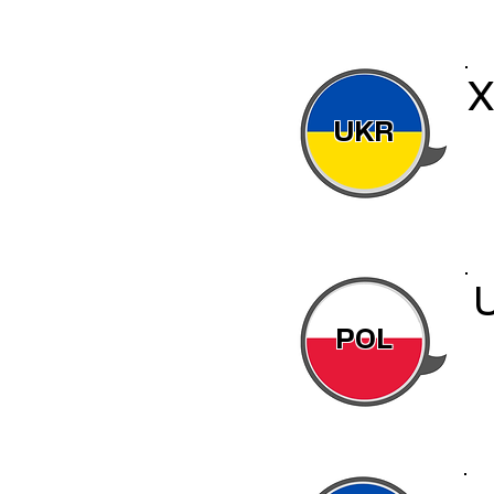
Х
UKR
U
POL