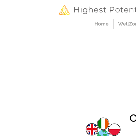
Highest Potent
Home
WellZo
C