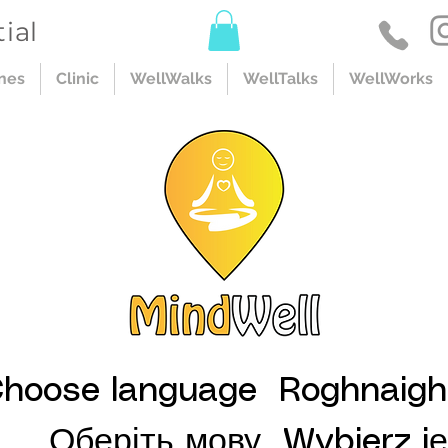
ial
nes
Clinic
WellWalks
WellTalks
WellWorks
hoose language Roghnaigh
Оберіть мову Wybierz j