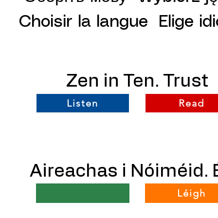
Choisir la langue Elige id
Zen in Ten. Trust
Listen
Read
Aireachas i Nóiméid. 
Léigh