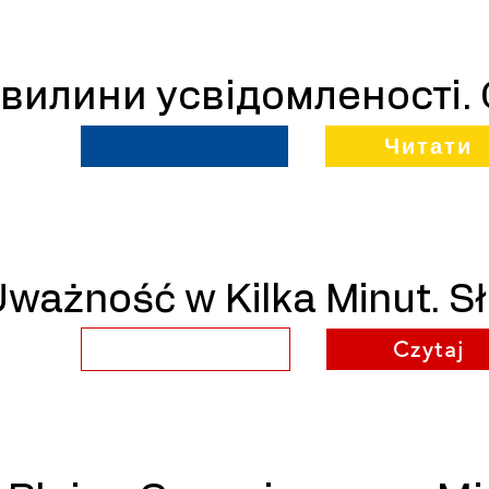
вилини усвідомленості.
Читати
ważność w Kilka Minut. S
Czytaj