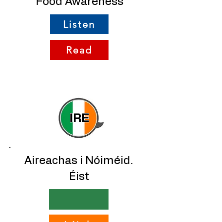
Food Awareness
Listen
Read
IRE
Aireachas i Nóiméid.
Éist