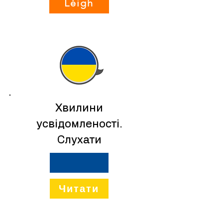
Léigh
UKR
Хвилини
усвідомленості.
Слухати
Читати