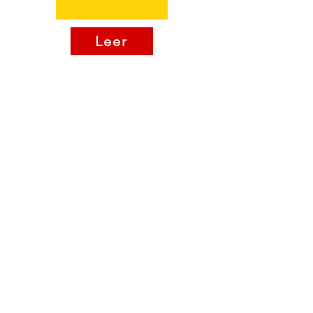
Leer
Contact
Neil Dennehy
Clonmel, Co. Tipperary
Tel:
+353 87 629 3729