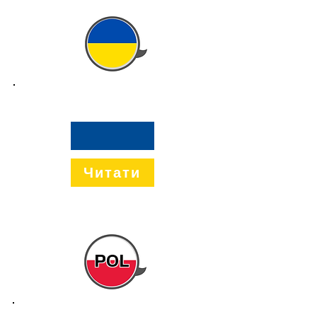
UKR
Читати
POL