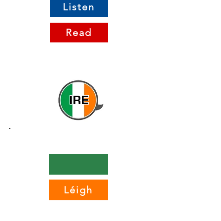
Listen
Read
IRE
Léigh