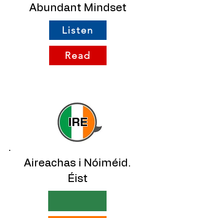
Abundant Mindset
Listen
Read
IRE
Aireachas i Nóiméid.
Éist