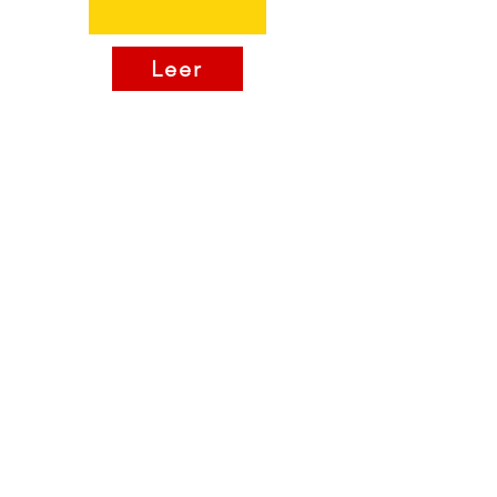
Leer
Contact
Neil Dennehy
Clonmel, Co. Tipperary
Tel:
+353 87 629 3729