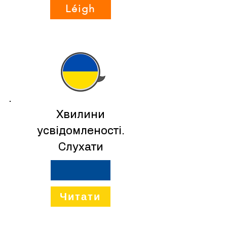
Léigh
UKR
Хвилини
усвідомленості.
Слухати
Читати